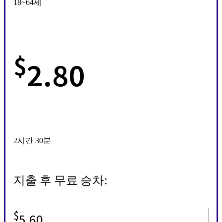
18~64세
$
2.80
2시간 30분
지출 후 무료 승차:
$
5.60