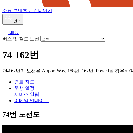
주요 콘텐츠로 건너뛰기
언어
메뉴
버스 및 철도 노선
74-162번
74-162번가 노선은 Airport Way, 158번, 162번, Powell을 경유하여 W
경로 지도
운행 일정
서비스 알림
이메일 업데이트
74번 노선도